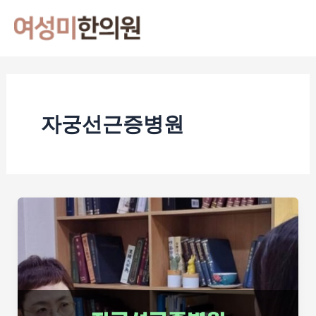
콘
Mai
텐
Men
츠
로
건
너
자궁선근증병원
뛰
기