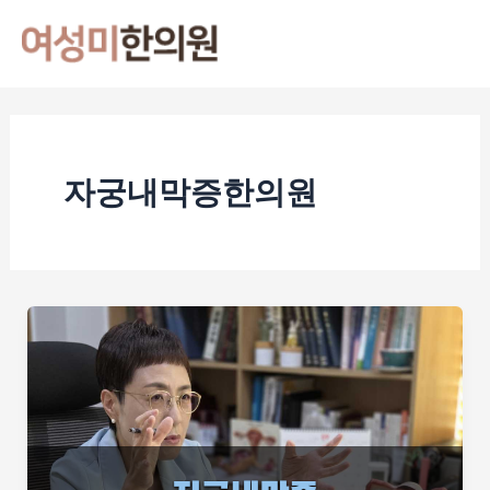
콘
Mai
텐
Men
츠
로
건
너
자궁내막증한의원
뛰
기