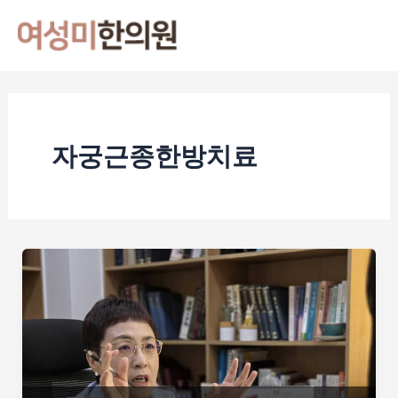
콘
Mai
텐
Men
츠
로
건
너
자궁근종한방치료
뛰
기