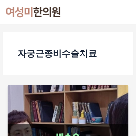
콘
Mai
텐
Men
츠
로
건
너
자궁근종비수술치료
뛰
기