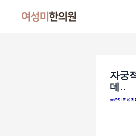
콘
포
텐
스
츠
트
로
탐
건
색
너
뛰
기
자궁적
데..
글쓴이
여성미