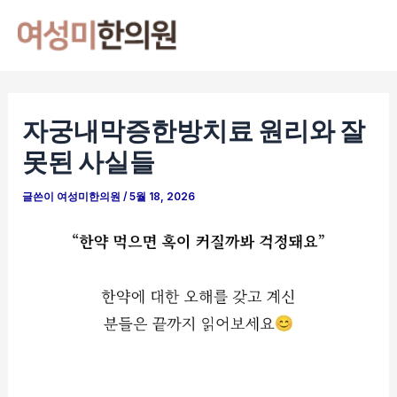
콘
포
Mai
텐
스
Men
츠
트
로
탐
건
색
자궁내막증한방치료 원리와 잘
너
못된 사실들
뛰
기
글쓴이
여성미한의원
/
5월 18, 2026