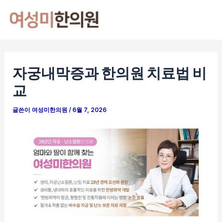
콘
포
Mai
텐
스
Men
츠
트
로
탐
건
색
자궁내막증과 한의원 치료법 비
너
교
뛰
기
글쓴이
여성미한의원
/
6월 7, 2026