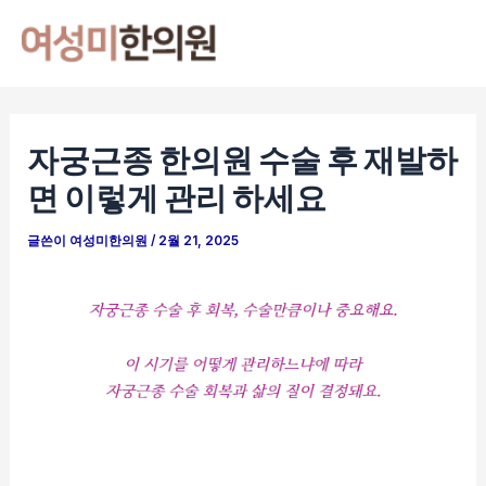
콘
포
Mai
텐
스
Men
츠
트
로
탐
건
색
자궁근종 한의원 수술 후 재발하
너
면 이렇게 관리 하세요
뛰
기
글쓴이
여성미한의원
/
2월 21, 2025