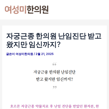
콘
포
Mai
텐
스
Men
츠
트
로
탐
건
색
자궁근종 한의원 난임진단 받고
너
왔지만 임신까지?
뛰
기
글쓴이
여성미한의원
/
2월 21, 2025