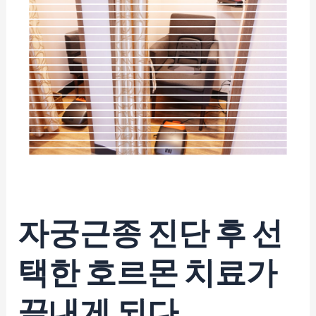
자궁근종
진단 후 선
택한
호르몬 치료
가
끝내게 되다