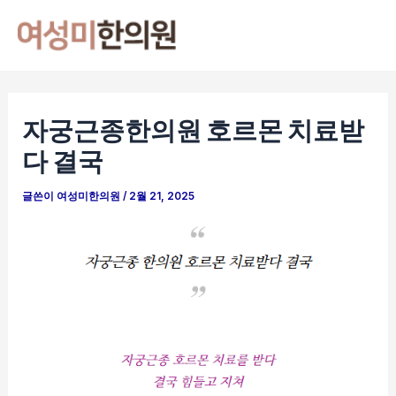
콘
포
Mai
텐
스
Men
츠
트
로
탐
건
색
자궁근종한의원 호르몬 치료받
너
다 결국
뛰
기
글쓴이
여성미한의원
/
2월 21, 2025