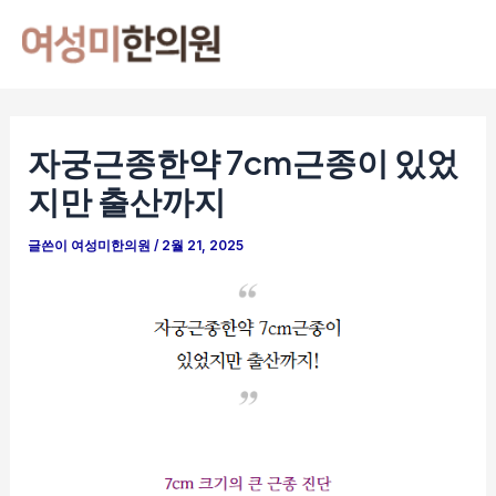
콘
포
Mai
텐
스
Men
츠
트
로
탐
건
색
자궁근종한약 7cm근종이 있었
너
지만 출산까지
뛰
기
글쓴이
여성미한의원
/
2월 21, 2025