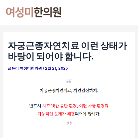
콘
포
Mai
텐
스
Men
츠
트
로
탐
건
색
자궁근종자연치료 이런 상태가
너
바탕이 되어야 합니다.
뛰
기
글쓴이
여성미한의원
/
2월 21, 2025