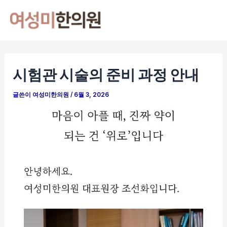
콘
포
Mai
텐
스
Men
츠
트
로
탐
건
색
시험관 시술의 준비 과정 안내
너
뛰
글쓴이
여성미한의원
/
6월 3, 2026
기