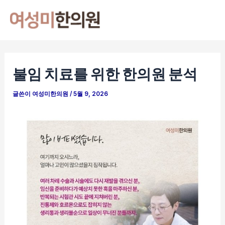
콘
포
Mai
텐
스
Men
츠
트
로
탐
건
색
불임 치료를 위한 한의원 분석
너
뛰
글쓴이
여성미한의원
/
5월 9, 2026
기