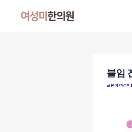
콘
포
텐
스
츠
트
로
탐
건
색
너
뛰
기
불임 
글쓴이
여성미