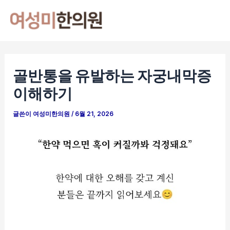
콘
포
Mai
텐
스
Men
츠
트
로
탐
건
색
골반통을 유발하는 자궁내막증
너
이해하기
뛰
기
글쓴이
여성미한의원
/
6월 21, 2026